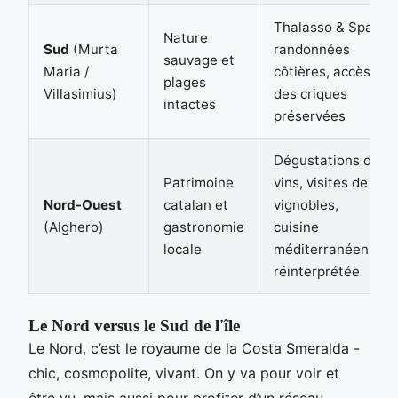
Thalasso & Spa,
Nature
Sud
(Murta
randonnées
sauvage et
Maria /
côtières, accès à
plages
Villasimius)
des criques
intactes
préservées
Dégustations de
Patrimoine
vins, visites de
Nord-Ouest
catalan et
vignobles,
(Alghero)
gastronomie
cuisine
locale
méditerranéenne
réinterprétée
Le Nord versus le Sud de l'île
Le Nord, c’est le royaume de la Costa Smeralda -
chic, cosmopolite, vivant. On y va pour voir et
être vu, mais aussi pour profiter d’un réseau