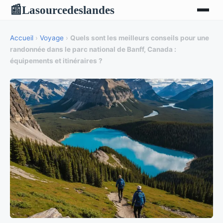
Lasourcedeslandes
📰
Accueil
›
Voyage
›
Quels sont les meilleurs conseils pour une
randonnée dans le parc national de Banff, Canada :
équipements et itinéraires ?