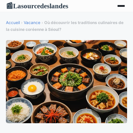
Lasourcedeslandes
📰
Accueil
›
Vacance
›
Où découvrir les traditions culinaires de
la cuisine coréenne à Séoul?